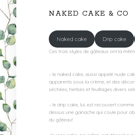
A
N
NAKED CAKE & CO
D
E
Naked cake
Drip cake
Ces trois styles de gâteaux ont la même
– le naked cake, aussi appelé nude cake
apparents sous la crème, et des décor
séchées, herbes et feuillages divers sel
– le drip cake, lui, est recouvert comme
dessus une ganache qui coule pour obte
du gâteau!
-le rose cake, pour finir, est décoré su